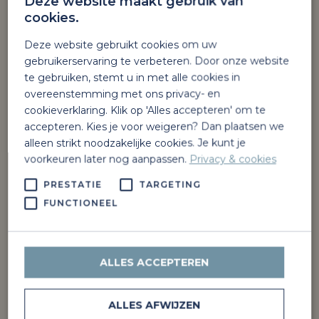
Deze website maakt gebruik van
cookies.
Deze website gebruikt cookies om uw
gebruikerservaring te verbeteren. Door onze website
te gebruiken, stemt u in met alle cookies in
overeenstemming met ons privacy- en
cookieverklaring. Klik op 'Alles accepteren' om te
accepteren. Kies je voor weigeren? Dan plaatsen we
alleen strikt noodzakelijke cookies. Je kunt je
voorkeuren later nog aanpassen.
Privacy & cookies
PRESTATIE
TARGETING
FUNCTIONEEL
Van Staveren geeft energie
Jitha’s Deli is onderdeel van Van Staveren in
Emmeloord. Wij geven energie om mensen,
ALLES ACCEPTEREN
voertuigen en machines in beweging te brengen
en te houden. Of je nu een klant, gast of collega
ALLES AFWIJZEN
bent, we willen dat je je bij ons gezien, gehoord,