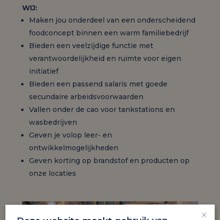
WIJ:
Maken jou onderdeel van een onderscheidend
foodconcept binnen een warm familiebedrijf
Bieden een veelzijdige functie met
verantwoordelijkheid en ruimte voor eigen
initiatief
Bieden een passend salaris met goede
secundaire arbeidsvoorwaarden
Vallen onder de cao voor tankstations en
wasbedrijven
Geven je volop leer- en
ontwikkelmogelijkheden
Geven korting op brandstof en producten op
onze locaties
×