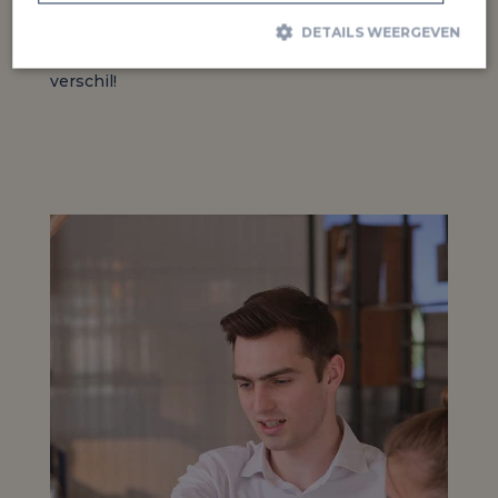
gewaardeerd en serieus genomen voelt. Want bij
Van Staveren staan we voor oprechte
DETAILS WEERGEVEN
persoonlijke aandacht. Samen maken we het
verschil!
Prestatie
Targeting
Functioneel
Prestatiecookies worden gebruikt om te zien hoe bezoekers de
website gebruiken, bijv. analytische cookies. Deze cookies kunnen
niet worden gebruikt om een bepaalde bezoeker direct te
identificeren.
Aanbieder
Naam
Vervaldatum
Omschrijving
/ Domein
_gid
Google
1 dag
Deze cookie wordt
LLC
geplaatst door
.jithas.nl
Google Analytics.
Het slaat een
unieke waarde op
voor elke bezochte
pagina en werkt
deze bij en wordt
gebruikt om
paginaweergaven
te tellen en bij te
houden.
_gat_UA-
.jithas.nl
54 seconden
Dit is een