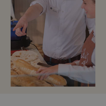
201324720-1
patroontype-cookie
ingesteld door
Google Analytics,
waarbij het
patroonelement in
de naam het uniek
identiteitsnummer
bevat van het
account of de
website waarop het
betrekking heeft.
Het is een variatie
op de _gat-cookie
die wordt gebruikt
om de hoeveelheid
gegevens die
Google registreert o
websites met veel
verkeer te beperken
_ga_Y3268HQGR4
.jithas.nl
1 jaar 1
Deze cookie wordt
maand
gebruikt door
Google Analytics o
de sessiestatus te
behouden.
_ga
Google
1 jaar 1
Deze cookienaam is
LLC
maand
gekoppeld aan
.jithas.nl
Google Universal
Analytics - wat een
belangrijke update
is van de meer