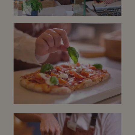
_gat_UA-
.jithas.nl
54 seconden
Dit is een
201324720-1
patroontype-cookie
ingesteld door
Google Analytics,
waarbij het
patroonelement in
de naam het uniek
identiteitsnummer
bevat van het
account of de
website waarop het
betrekking heeft.
Het is een variatie
op de _gat-cookie
die wordt gebruikt
om de hoeveelheid
gegevens die
Google registreert o
websites met veel
verkeer te beperken
_ga_Y3268HQGR4
.jithas.nl
1 jaar 1
Deze cookie wordt
maand
gebruikt door
Google Analytics o
de sessiestatus te
behouden.
_ga
Google
1 jaar 1
Deze cookienaam is
LLC
maand
gekoppeld aan
.jithas.nl
Google Universal
Analytics - wat een
belangrijke update