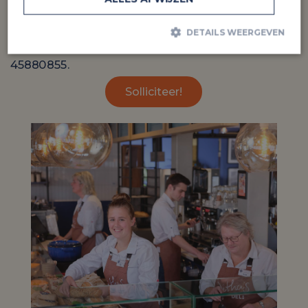
werken@staveren.nl
DETAILS WEERGEVEN
Vragen? Bel met Anouk Hendriks via 06-
45880855.
Prestatie
Targeting
Functioneel
Solliciteer!
Prestatiecookies worden gebruikt om te zien hoe bezoekers de
website gebruiken, bijv. analytische cookies. Deze cookies kunnen
niet worden gebruikt om een bepaalde bezoeker direct te
identificeren.
Aanbieder
Naam
Vervaldatum
Omschrijving
/ Domein
_gid
Google
1 dag
Deze cookie wordt
LLC
geplaatst door
.jithas.nl
Google Analytics.
Het slaat een
unieke waarde op
voor elke bezochte
pagina en werkt
deze bij en wordt
gebruikt om
paginaweergaven
te tellen en bij te
houden.