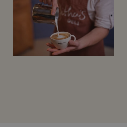
is van de meer
algemeen gebruikte
analyseservice van
Google. Deze cookie
wordt gebruikt om
unieke gebruikers
te onderscheiden
door een willekeuri
gegenereerd
nummer toe te
wijzen als klant-ID.
Het is opgenomen
in elk
paginaverzoek op
een site en wordt
gebruikt om
bezoekers-, sessie-
en
campagnegegeven
te berekenen voor
de analyserapporte
van de site.
_ga_Q5R07Z37Q2
.jithas.nl
1 jaar 1
Deze cookie wordt
maand
gebruikt door
Google Analytics o
de sessiestatus te
behouden.