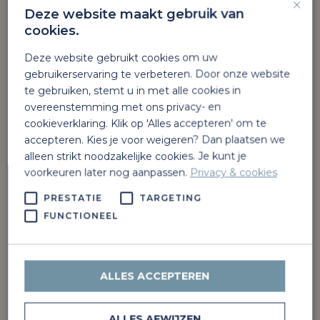
×
Deze website maakt gebruik van
Over Jitha’s Deli en Van Staveren
cookies.
Jitha’s Deli is een vers en verrassend
Deze website gebruikt cookies om uw
foodconcept binnen familiebedrijf Van
gebruikerservaring te verbeteren. Door onze website
Staveren. Met meerdere locaties brengen we
te gebruiken, stemt u in met alle cookies in
overeenstemming met ons privacy- en
kwaliteit, ambacht en gastvrijheid samen.
cookieverklaring. Klik op 'Alles accepteren' om te
Van Staveren is al meer dan 75 jaar actief in
accepteren. Kies je voor weigeren? Dan plaatsen we
energie en mobiliteit. We zijn betrokken,
alleen strikt noodzakelijke cookies. Je kunt je
voorkeuren later nog aanpassen.
Privacy & cookies
energiek en ondernemend. Samen bouwen
we aan de toekomst: van olie naar duurzame
PRESTATIE
TARGETING
energie en van tankstation naar gastvrije
FUNCTIONEEL
bestemming.
Interesse?
ALLES ACCEPTEREN
Mail je CV en motivatie o.v.v.
Horecamedewerker naar:
ALLES AFWIJZEN